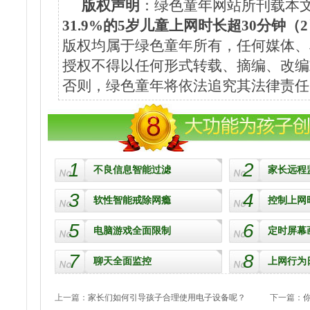
版权声明
：绿色童年网站所刊载本文
31.9%的5岁儿童上网时长超30分钟（
版权均属于绿色童年所有，任何媒体、
授权不得以任何形式转载、摘编、改编
否则，绿色童年将依法追究其法律责任
1
2
不良信息智能过滤
家长远程
3
4
软性智能戒除网瘾
控制上网
5
6
电脑游戏全面限制
定时屏幕
7
8
聊天全面监控
上网行为
上一篇：
家长们如何引导孩子合理使用电子设备呢？
下一篇：