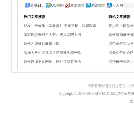
分享到：
QQ空间
新浪微博
腾讯微博
人人网
热门文章推荐
随机文章推荐
13岁儿子偷偷上网看黄片 专家支招：妈妈应该
青少年上网益处和
国家规定未成年人禁止进入网吧上网
如何帮助孩子戒
如何才能做到健康上网
绿色童年帮助学
清华大学生沉迷网络游戏被学校开除
网瘾少年的心路
如何过滤不良网址，软件过滤有方法
保护孩子绿色上
团队招聘信息
|
提提意见
|
推
Copyright © 2008-2016 RKSEC.COM(绿
吉I