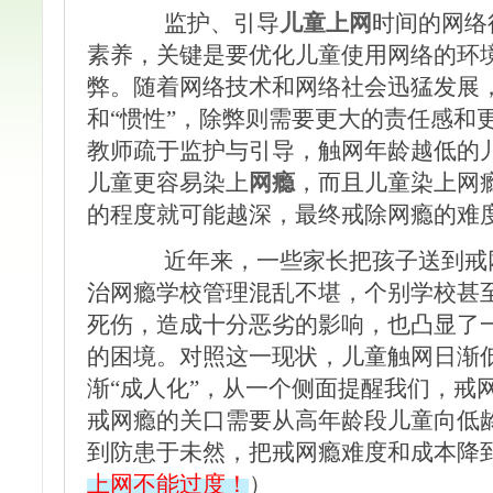
监护、引导
儿童上网
时间的网络
素养，关键是要优化儿童使用网络的环
弊。随着网络技术和网络社会迅猛发展
和
“惯性”，除弊则需要更大的责任感和
教师疏于监护与引导，触网年龄越低的
儿童更容易染上
网瘾
，而且儿童染上网
的程度就可能越深，最终戒除网瘾的难
近年来，一些家长把孩子送到戒网
治网瘾学校管理混乱不堪，个别学校甚
死伤，造成十分恶劣的影响，也凸显了
的困境。对照这一现状，儿童触网日渐
渐
“成人化”，从一个侧面提醒我们，戒
戒网瘾的关口需要从高年龄段儿童向低
到防患于未然，把戒网瘾难度和成本降
上网不能过度！
）