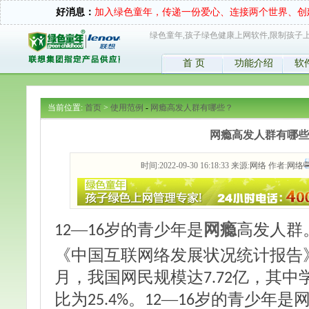
好消息：
加入绿色童年，传递一份爱心、连接两个世界、创
绿色童年,孩子绿色健康上网软件,限制孩子上
首 页
功能介绍
软
当前位置:
首页
>
使用范例
-
网瘾高发人群有哪些？
网瘾高发人群有哪些
时间:2022-09-30 16:18:33 来源:
网络
作者:
网络
—
岁的青少年是
网瘾
高发人群
12
16
《中国互联网络发展状况统计报告
月，我国网民规模达
亿，其中
7.72
比为
。
—
岁的青少年是
25.4%
12
16