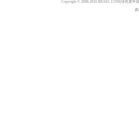
Copyright © 2008-2016 RKSEC.COM(绿
吉I