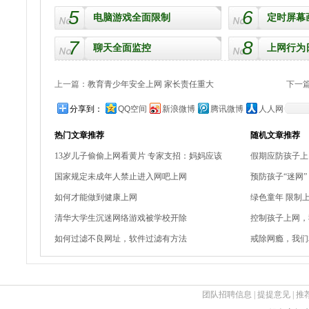
5
6
电脑游戏全面限制
定时屏幕
7
8
聊天全面监控
上网行为
上一篇：
教育青少年安全上网 家长责任重大
下一
分享到：
QQ空间
新浪微博
腾讯微博
人人网
热门文章推荐
随机文章推荐
13岁儿子偷偷上网看黄片 专家支招：妈妈应该
假期应防孩子上
国家规定未成年人禁止进入网吧上网
预防孩子“迷网
如何才能做到健康上网
绿色童年 限制
清华大学生沉迷网络游戏被学校开除
控制孩子上网，
如何过滤不良网址，软件过滤有方法
戒除网瘾，我们
团队招聘信息
|
提提意见
|
推