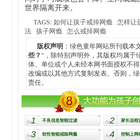
世界隔离开来。
TAGS:
如何让孩子戒掉网瘾
怎样让
法
孩子网瘾
怎么戒掉网瘾
版权声明
：绿色童年网站所刊载本文
些？
"，除特别声明外，其版权均属于
体、单位或个人未经本网书面授权不得
改编或以其他方式复制发表。否则，绿
责任。
1
2
不良信息智能过滤
家长远程
3
4
软性智能戒除网瘾
控制上网