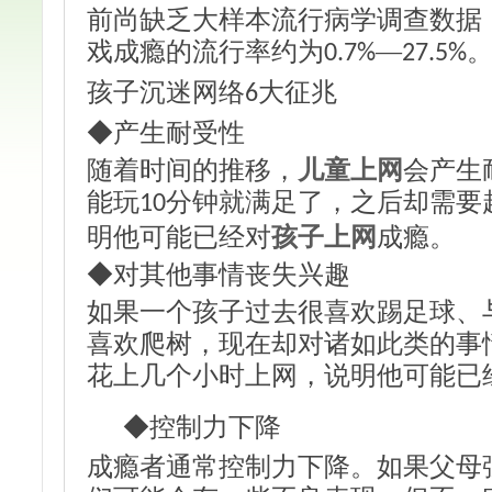
前尚缺乏大样本流行病学调查数据
戏成瘾的流行率约为
—
0.7%
27.5%
孩子沉迷网络
大征兆
6
◆产生耐受性
随着时间的推移，
儿童上网
会产生
能玩
分钟就满足了，之后却需要
10
明他可能已经对
孩子上网
成瘾。
◆对其他事情丧失兴趣
如果一个孩子过去很喜欢踢足球、
喜欢爬树，现在却对诸如此类的事
花上几个小时上网，说明他可能已
◆控制力下降
成瘾者通常控制力下降。如果父母