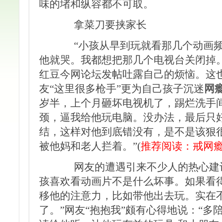
味的堵和纵容都不可取。
拿菜刀要挟家长
“小孩从早到玩就看那几个动画频
他就哭。我都想把那几个电视台关闭掉。
红豆今网论坛发帖吐露自己的烦恼。这
友“这里很多枪手”更为自己孩子沉迷
网
岁半，上个月砸坏电视机了，踢烂洗手
颈，逼我给他玩电脑。没办法，最后只
结，这样对他到底错没有，是不是该狠
被他妈和老人拦着。”(
推荐阅读：
戒网
网友的遭遇引来不少人的热心建议。
孩喜欢看动画片不是什么坏事。如果看
移他的注意力，比如带他出去玩。实在
了。”网友“抱抱我”颇有心得地说：“