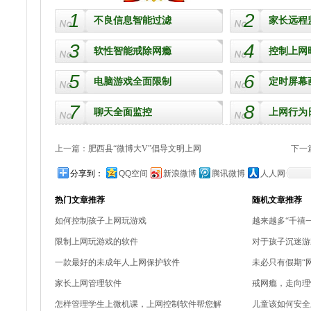
1
2
不良信息智能过滤
家长远程
3
4
软性智能戒除网瘾
控制上网
5
6
电脑游戏全面限制
定时屏幕
7
8
聊天全面监控
上网行为
上一篇：
肥西县“微博大V”倡导文明上网
下一
分享到：
QQ空间
新浪微博
腾讯微博
人人网
热门文章推荐
随机文章推荐
如何控制孩子上网玩游戏
越来越多“千禧一
限制上网玩游戏的软件
对于孩子沉迷游
一款最好的未成年人上网保护软件
未必只有假期“
家长上网管理软件
戒网瘾，走向理
怎样管理学生上微机课，上网控制软件帮您解
儿童该如何安全