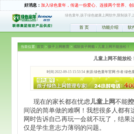
好消息：
加入绿色童年，传递一份爱心、连接两个世界、创
绿色童年,孩子绿色健康上网软件,限制孩子上
首 页
功能介绍
软
当前位置:
首页
>
孩子上网教育
>
戒除孩子网瘾
-
儿童上网不能放松！
儿童上网不能放松
时间:2022-09-15 15:53:54 来源:
绿色童年官网
作者:
绿色
现在的家长都在忧虑
儿童上网
不能
控
间说的简单做的难啊！我想很多人都有
网时告诉自己再玩一会就不玩了，结果
仅是学生意志力薄弱的问题。