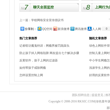
7
8
聊天全面监控
上网行为
上一篇：
学校网络安全宣传倡议书
0
分享到：
QQ空间
新浪微博
腾讯微博
人人网
热门文章推荐
随机文章推荐
记者暗访魔鬼特训：网瘾男被罚跪踩头
绿色上网软件管
防止孩子掉入网络陷阱 网友提出七个解决步骤
控制儿童上网时
反黄软件，孩子上网的过滤器
中小学生网瘾怎
如何帮孩子戒除网瘾
浅谈学生上网的
怎样设置控制上网
好用的反黄软件
团队招聘信息
|
提提意见
|
推
Copyright © 2008-2016 RKSEC.COM(绿
吉I