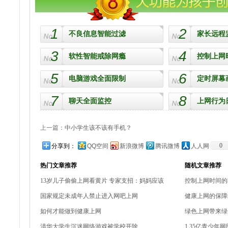
1
2
不良信息智能过滤
家长远程
3
4
软性智能戒除网瘾
控制上网
5
6
电脑游戏全面限制
定时屏幕
7
8
聊天全面监控
上网行为
上一篇：
中小学生该不该有手机？
0
分享到：
QQ空间
新浪微博
腾讯微博
人人网
热门文章推荐
随机文章推荐
13岁儿子偷偷上网看黄片 专家支招：妈妈应该
控制上网时间的
国家规定未成年人禁止进入网吧上网
健康上网的保障
如何才能做到健康上网
绿色上网带来绿
清华大学生沉迷网络游戏被学校开除
1.35亿青少年网