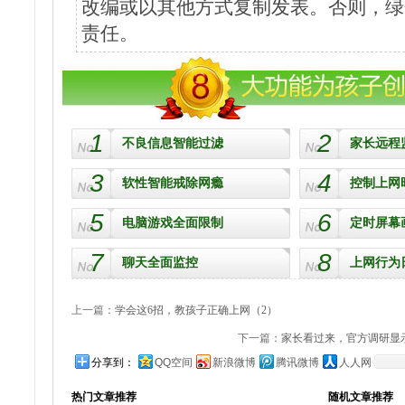
改编或以其他方式复制发表。否则，绿
责任。
1
2
不良信息智能过滤
家长远程
3
4
软性智能戒除网瘾
控制上网
5
6
电脑游戏全面限制
定时屏幕
7
8
聊天全面监控
上网行为
上一篇：
学会这6招，教孩子正确上网（2）
下一篇：
家长看过来，官方调研显示
分享到：
QQ空间
新浪微博
腾讯微博
人人网
热门文章推荐
随机文章推荐