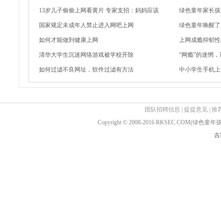
13岁儿子偷偷上网看黄片 专家支招：妈妈应该
绿色童年家长孩
国家规定未成年人禁止进入网吧上网
绿色童年唤醒了
如何才能做到健康上网
上网成瘾抑郁性
清华大学生沉迷网络游戏被学校开除
“网瘾”的迷惘
如何过滤不良网址，软件过滤有方法
中小学生手机上
团队招聘信息
|
提提意见
|
推
Copyright © 2008-2016 RKSEC.COM(绿
吉I