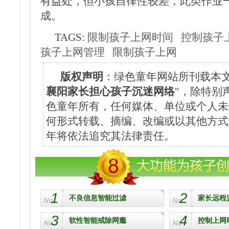
有益处，但小孩自律性较差，此类作业
成。
TAGS:
限制孩子上网时间
控制孩子
孩子上网管理
限制孩子上网
版权声明
：绿色童年网站所刊载本文
襄阳家长担心孩子沉迷网络
"，除特别
色童年所有，任何媒体、单位或个人未
何形式转载、摘编、改编或以其他方式
年将依法追究其法律责任。
1
2
不良信息智能过滤
家长远程
3
4
软性智能戒除网瘾
控制上网