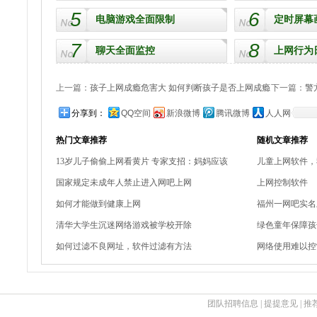
5
6
电脑游戏全面限制
定时屏幕
7
8
聊天全面监控
上网行为
上一篇：
孩子上网成瘾危害大 如何判断孩子是否上网成瘾
下一篇：
警
分享到：
QQ空间
新浪微博
腾讯微博
人人网
热门文章推荐
随机文章推荐
13岁儿子偷偷上网看黄片 专家支招：妈妈应该
儿童上网软件，
国家规定未成年人禁止进入网吧上网
上网控制软件
如何才能做到健康上网
福州一网吧实名
清华大学生沉迷网络游戏被学校开除
绿色童年保障孩
如何过滤不良网址，软件过滤有方法
网络使用难以控
团队招聘信息
|
提提意见
|
推