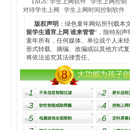
TAGS:
学生上网软件
学生上网控制
对待学生上网
学生上网时间控制软件
版权声明
：绿色童年网站所刊载本文
留学生通宵上网 谁来管管
"，除特别声
童年所有，任何媒体、单位或个人未经
形式转载、摘编、改编或以其他方式复
将依法追究其法律责任。
1
2
不良信息智能过滤
家长远程
3
4
软性智能戒除网瘾
控制上网
5
6
电脑游戏全面限制
定时屏幕