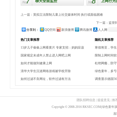
7
8
聊天全面监控
上网行为
上一篇：
英拟立法限制儿童上社交媒体时间 执行或面临困难
下一篇：
监管
分享到：
QQ空间
新浪微博
腾讯微博
人人网
热门文章推荐
随机文章推荐
13岁儿子偷偷上网看黄片 专家支招：妈妈应该
寒假将至，学生
国家规定未成年人禁止进入网吧上网
限制上网时间软
如何才能做到健康上网
杜绝网瘾，防守
清华大学生沉迷网络游戏被学校开除
绿色童年，多亏
如何过滤不良网址，软件过滤有方法
调查显示德国5
团队招聘信息
|
提提意见
|
推
Copyright © 2008-2016 RKSEC.COM(绿
吉I