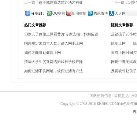
上一篇：
孩子戒网瘾选对办法才有效
下一篇：
14
分享到：
QQ空间
新浪微博
腾讯微博
人人网
热门文章推荐
随机文章推荐
13岁儿子偷偷上网看黄片 专家支招：妈妈应该
反锁孩子20小
国家规定未成年人禁止进入网吧上网
限制上网——绿
如何才能做到健康上网
拥有上网时间控
清华大学生沉迷网络游戏被学校开除
网瘾中毒测试表
如何过滤不良网址，软件过滤有方法
反黄软件让孩子
团队招聘信息
|
提提意见
|
推
Copyright © 2008-2016 RKSEC.COM(绿
吉I