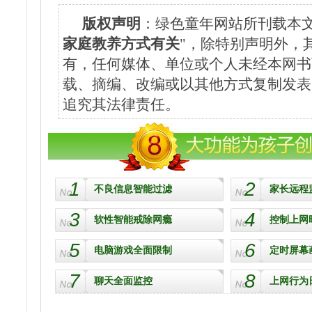
版权声明
：绿色童年网站所刊载本文
家庭教养方式有关
"，除特别声明外，
有，任何媒体、单位或个人未经本网书
载、摘编、改编或以其他方式复制发表
追究其法律责任。
1
2
不良信息智能过滤
家长远程
3
4
软性智能戒除网瘾
控制上网
5
6
电脑游戏全面限制
定时屏幕
7
8
聊天全面监控
上网行为