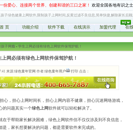
一份爱心、连接两个世界、创建和谐的三口之家！
欢迎全国各地有识之
,孩子绿色健康上网软件,限制孩子上网时间,反黄过滤不良信息,简单快捷,解除家长后顾
首 页
功能介绍
软件下载
在线演示
加盟代理
在
除孩子网瘾
-
学生上网必须有绿色上网软件保驾护航！
生上网必须有绿色上网软件保驾护航！
7:41 来源:
绿色童年官网
作者:
绿色童年用户
打印
点击：
担心，担心上网时间长，担心上网内容不健康，担心沉迷网络游戏，
心的问题其实一个
绿色上网
软件就可以轻松解决了。
就在于帮助家长解决困难，绿色上网软件但不仅仅涉及到不良信息，
都是，家长想要解决的问题，都是需要软件来完成的。