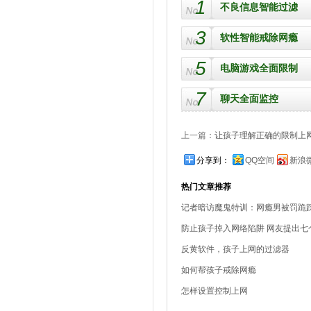
1
不良信息智能过滤
3
软性智能戒除网瘾
5
电脑游戏全面限制
7
聊天全面监控
上一篇：
让孩子理解正确的限制上
分享到：
QQ空间
新浪
热门文章推荐
记者暗访魔鬼特训：网瘾男被罚跪
防止孩子掉入网络陷阱 网友提出七
反黄软件，孩子上网的过滤器
如何帮孩子戒除网瘾
怎样设置控制上网