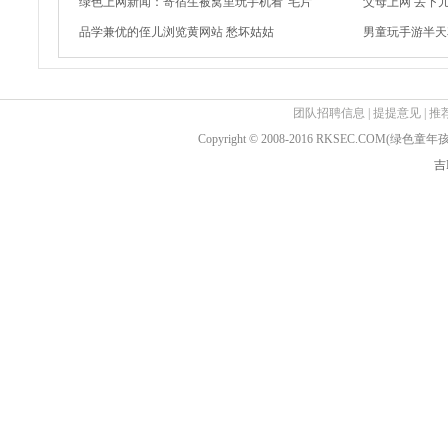
绿色上网新闻：寄宿生被窝里玩手机看“毛片
父母上网 丢下
品学兼优的侄儿浏览黄网站 愁坏姑姑
男童玩手游半天
团队招聘信息
|
提提意见
|
推
Copyright © 2008-2016 RKSEC.COM(绿
吉I