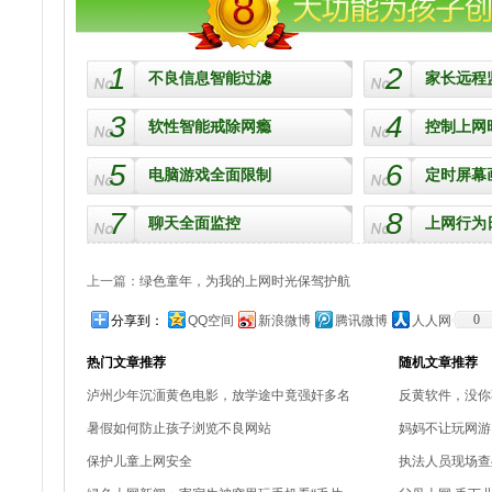
1
2
不良信息智能过滤
家长远程
3
4
软性智能戒除网瘾
控制上网
5
6
电脑游戏全面限制
定时屏幕
7
8
聊天全面监控
上网行为
上一篇：
绿色童年，为我的上网时光保驾护航
0
分享到：
QQ空间
新浪微博
腾讯微博
人人网
热门文章推荐
随机文章推荐
泸州少年沉湎黄色电影，放学途中竟强奸多名
反黄软件，没你
暑假如何防止孩子浏览不良网站
妈妈不让玩网游
保护儿童上网安全
执法人员现场查