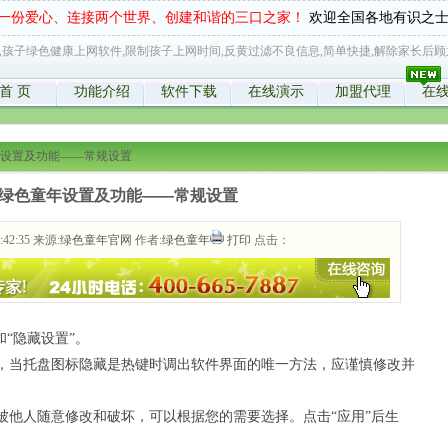
一份爱心、连接两个世界、创建和谐的三口之家！
欢迎全国各地有识之
,孩子绿色健康上网软件,限制孩子上网时间,反黄过滤不良信息,简单快捷,解除家长后顾
首 页
功能介绍
软件下载
在线演示
加盟代理
在
设置及功能——常规设置
绿色童年设置及功能——常规设置
:42:35 来源:
绿色童年官网
作者:
绿色童年
打印
点击：
和“隐藏设置”。
，当托盘图标隐藏是热键时调出软件界面的唯一方法，应谨慎修改并
被他人随意修改和破坏，可以根据您的需要选择。点击“应用”后生