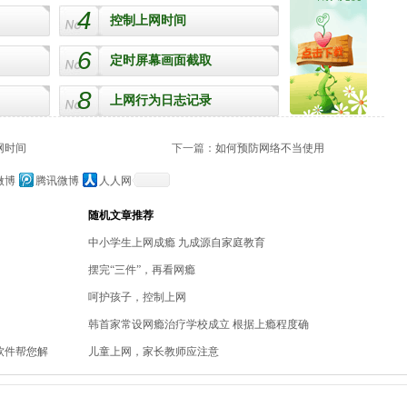
4
控制上网时间
6
定时屏幕画面截取
8
上网行为日志记录
网时间
下一篇：
如何预防网络不当使用
微博
腾讯微博
人人网
随机文章推荐
中小学生上网成瘾 九成源自家庭教育
摆完“三件”，再看网瘾
呵护孩子，控制上网
韩首家常设网瘾治疗学校成立 根据上瘾程度确
软件帮您解
儿童上网，家长教师应注意