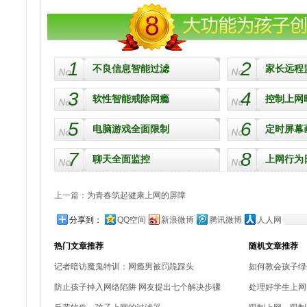
1
2
不良信息智能过滤
家长远程
3
4
软性智能戒除网瘾
控制上网
5
6
电脑游戏全面限制
定时屏幕
7
8
聊天全面监控
上网行为
上一篇：
为青春筑起健康上网的屏障
分享到：
QQ空间
新浪微博
腾讯微博
人人网
热门文章推荐
随机文章推荐
记者暗访魔鬼特训：网瘾男被罚跪踩头
如何教会孩子绿
防止孩子掉入网络陷阱 网友提出七个解决步骤
处理好学生上网