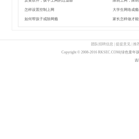
反黄软件，孩子上网的过滤器
限制上网，限制
怎样设置控制上网
大学生网络成瘾
如何帮孩子戒除网瘾
家长怎样做才能
团队招聘信息
|
提提意见
|
推
Copyright © 2008-2016 RKSEC.COM(绿
吉I