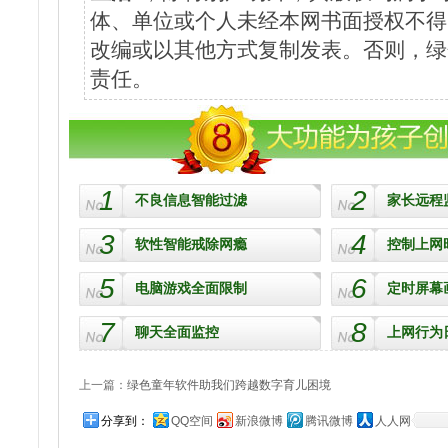
体、单位或个人未经本网书面授权不得
改编或以其他方式复制发表。否则，绿
责任。
1
2
不良信息智能过滤
家长远程
3
4
软性智能戒除网瘾
控制上网
5
6
电脑游戏全面限制
定时屏幕
7
8
聊天全面监控
上网行为
上一篇：
绿色童年软件助我们跨越数字育儿困境
分享到：
QQ空间
新浪微博
腾讯微博
人人网