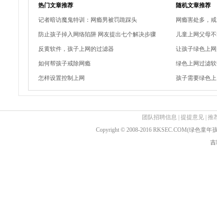
热门文章推荐
随机文章推荐
记者暗访魔鬼特训：网瘾男被罚跪踩头
网瘾害处多，戒
防止孩子掉入网络陷阱 网友提出七个解决步骤
儿童上网父母不
反黄软件，孩子上网的过滤器
让孩子绿色上网
如何帮孩子戒除网瘾
绿色上网过滤软
怎样设置控制上网
孩子需要绿色上
团队招聘信息
|
提提意见
|
推
Copyright © 2008-2016 RKSEC.COM(绿
吉I