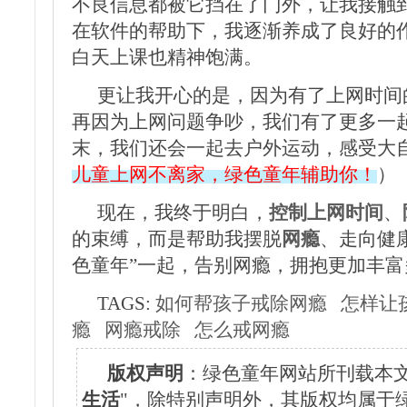
不良信息都被它挡在了门外，让我接触
在软件的帮助下，我逐渐养成了良好的
白天上课也精神饱满。
更让我开心的是，因为有了上网时间
再因为上网问题争吵，我们有了更多一
末，我们还会一起去户外运动，感受大
儿童上网不离家，绿色童年辅助你！
）
现在，我终于明白，
控制上网时间
、
的束缚，而是帮助我摆脱
网瘾
、走向健
色童年”一起，告别网瘾，拥抱更加丰富
TAGS:
如何帮孩子戒除网瘾
怎样让
瘾
网瘾戒除
怎么戒网瘾
版权声明
：绿色童年网站所刊载本文
生活
"，除特别声明外，其版权均属于