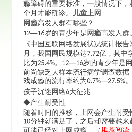
瘾障碍的重要标准，一般情况下，
个月才能确诊。
儿童上网
网瘾
高发人群有哪些？
—
岁的青少年是
网瘾
高发人群
12
16
《中国互联网络发展状况统计报告
月，我国网民规模达
亿，其中
7.72
比为
。
—
岁的青少年是
25.4%
12
16
前尚缺乏大样本流行病学调查数据
戏成瘾的流行率约为
—
0.7%
27.5%
孩子沉迷网络
大征兆
6
◆产生耐受性
随着时间的推移，上网会产生耐受
分钟就满足了，之后却需要越来
10
可能已经对上网成瘾。（
推荐阅读