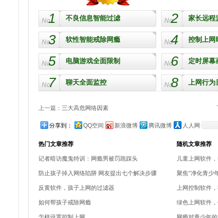
1
2
不良信息智能过滤
家长远程
3
4
软性智能戒除网瘾
控制上网
5
6
电脑游戏全面限制
定时屏幕
7
8
聊天全面监控
上网行为
上一篇：
三大高危网络因素
分享到：
QQ空间
新浪微博
腾讯微博
人人网
热门文章推荐
随机文章推荐
记者暗访魔鬼特训：网瘾男被罚跪踩头
儿童上网软件，
防止孩子掉入网络陷阱 网友提出七个解决步骤
聚焦“净化青少
反黄软件，孩子上网的过滤器
上网控制软件，
如何帮孩子戒除网瘾
绿色上网软件，
怎样设置控制上网
网瘾对青少年的