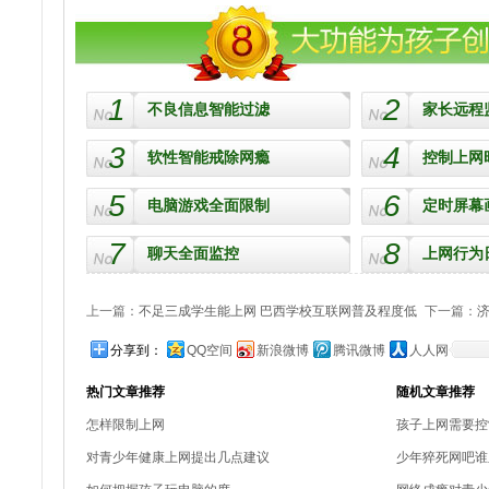
1
2
不良信息智能过滤
家长远程
3
4
软性智能戒除网瘾
控制上网
5
6
电脑游戏全面限制
定时屏幕
7
8
聊天全面监控
上网行为
上一篇：
不足三成学生能上网 巴西学校互联网普及程度低
下一篇：
分享到：
QQ空间
新浪微博
腾讯微博
人人网
热门文章推荐
随机文章推荐
怎样限制上网
孩子上网需要控
对青少年健康上网提出几点建议
少年猝死网吧谁