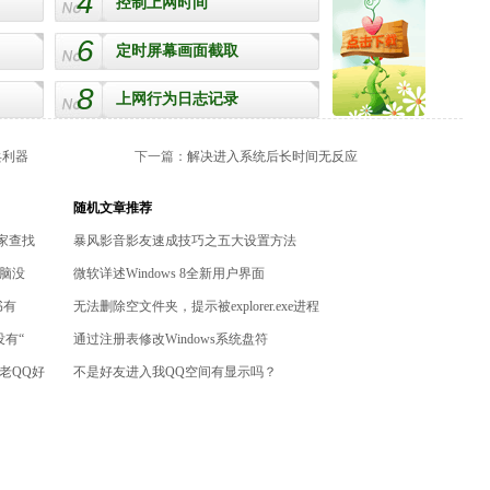
4
控制上网时间
6
定时屏幕画面截取
8
上网行为日志记录
兵利器
下一篇：
解决进入系统后长时间无反应
随机文章推荐
家查找
暴风影音影友速成技巧之五大设置方法
脑没
微软详述Windows 8全新用户界面
书有
无法删除空文件夹，提示被explorer.exe进程
有“
通过注册表修改Windows系统盘符
老QQ好
不是好友进入我QQ空间有显示吗？